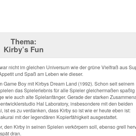
Thema:
Kirby’s Fun
 zwar nicht im gleichen Universum wie der grüne Vielfraß aus Su
 Appetit und Spaß am Leben wie dieser.
f dem Game Boy mit Kirbys Dream Land (1992). Schon seit seinem
 Spielen das Spielerlebnis für alle Spieler gleichermaßen spaßig
nge wie auch alte Spielanfänger. Gerade der starken Zusammena
ntwicklerstudio Hal Laboratory, insbesondere mit den beiden
 ist es zu verdanken, dass Kirby so ist wie er heute eben ist:
kurai mit der legendären Kopierfähigkeit ausgestattet.
 den Kirby in seinen Spielen verkörpern soll, ebenso grell her
spät dran.