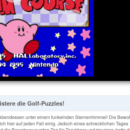
stere die Golf-Puzzles!
es Abendessen unter einem funkelnden Sternenhimmel! Die Bewo
ch hier auf jeden Fall einig. Jedoch eines schrecklichen Tages
die Bewohner wurden Tag für Tag träger und trauriger, hatte 