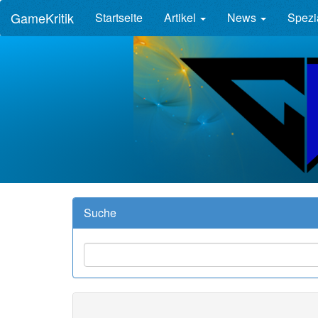
GameKritik
Startseite
Artikel
News
Spezi
Suche