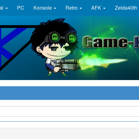
al
PC
Konsole
Retro
AFK
Zelda40th