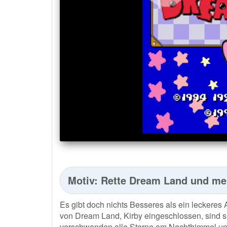
Motiv: Rette Dream Land und mei
Es gibt doch nichts Besseres als ein lecker
von Dream Land, Kirby eingeschlossen, sind si
verschwanden alle Sterne am Nachthimmel und 