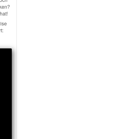
cken?
hat!
ise
t: