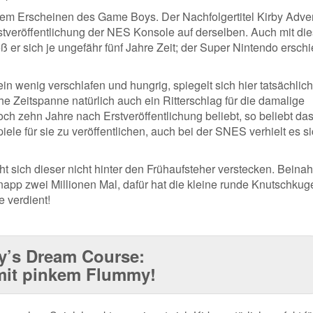
dem Erscheinen des Game Boys. Der Nachfolgertitel Kirby Adve
stveröffentlichung der NES Konsole auf derselben. Auch mit di
 er sich je ungefähr fünf Jahre Zeit; der Super Nintendo ersch
in wenig verschlafen und hungrig, spiegelt sich hier tatsächlich
che Zeitspanne natürlich auch ein Ritterschlag für die damalige
h zehn Jahre nach Erstveröffentlichung beliebt, so beliebt das
ele für sie zu veröffentlichen, auch bei der SNES verhielt es s
ucht sich dieser nicht hinter den Frühaufsteher verstecken. Beina
 knapp zwei Millionen Mal, dafür hat die kleine runde Knutschkug
 verdient!
y’s Dream Course:
mit pinkem Flummy!