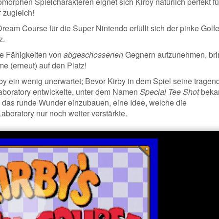
morphen Spielcharakteren eignet sich Kirby natürlich perfekt fü
 zugleich!
ream Course für die Super Nintendo erfüllt sich der pinke Golfe
z.
ie Fähigkeiten von
abgeschossenen
Gegnern aufzunehmen, bri
e (erneut) auf den Platz!
rby ein wenig unerwartet; Bevor Kirby in dem Spiel seine tragen
Laboratory entwickelte, unter dem Namen
Special Tee Shot
bekan
 das runde Wunder einzubauen, eine Idee, welche die
oratory nur noch weiter verstärkte.