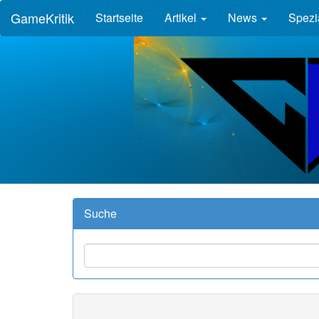
GameKritik
Startseite
Artikel
News
Spezi
Suche