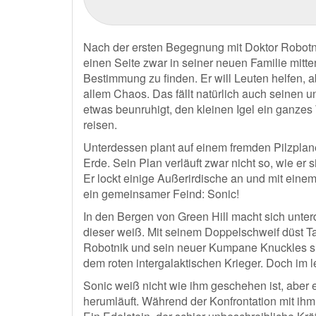
Nach der ersten Begegnung mit Doktor Robotnik 
einen Seite zwar in seiner neuen Familie mitten
Bestimmung zu finden. Er will Leuten helfen, ab
allem Chaos. Das fällt natürlich auch seinen u
etwas beunruhigt, den kleinen Igel ein ganze
reisen.
Unterdessen plant auf einem fremden Pilzplane
Erde. Sein Plan verläuft zwar nicht so, wie er 
Er lockt einige Außerirdische an und mit eine
ein gemeinsamer Feind: Sonic!
In den Bergen von Green Hill macht sich unte
dieser weiß. Mit seinem Doppelschweif düst Ta
Robotnik und sein neuer Kumpane Knuckles si
dem roten intergalaktischen Krieger. Doch im l
Sonic weiß nicht wie ihm geschehen ist, aber er
herumläuft. Während der Konfrontation mit ih