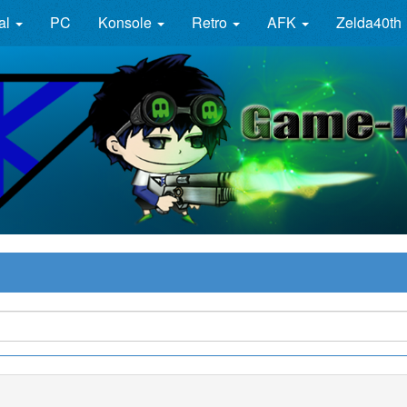
al
PC
Konsole
Retro
AFK
Zelda40th