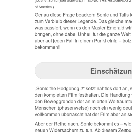
(Quelle: Sonic (Ben Schwartz) in SONIC THE HEDGEHOG 2 f
of America.)
Genau diese Frage beackern Sonic und Tails 
zum Verbleib dieser Legende. Das gleiche ma
was passiert, wenn es den Master Emerald wir
bringen, ohne dabei Unheil für die ganze Wel
aber auf jeden Fall in einem Punkt einig – trot
bekommen!!!
Einschätzun
„Sonic the Hedgehog 2“ setzt nahtlos dort an, w
den kompletten Film festhalten. Die Handlung w
den Beweggründen der animierten Weltraumtie
Menschen (phasenweise) noch ein wenig deutlic
vollkommen überrascht hat der Film aber an sic
Aber der Reihe nach. Sonic bekommt es – wie es
neuen Widersachern zu tun. Ab diesem Zeitpun