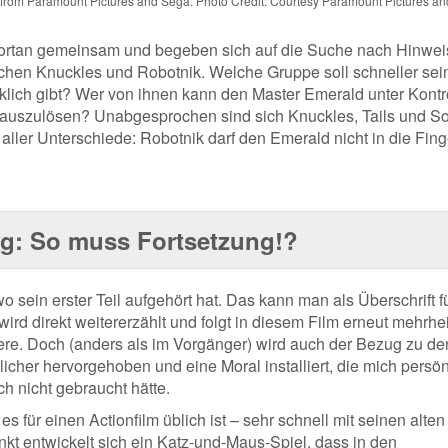
rom Paramount Pictures and Sega. Photo Credit: Courtesy Paramount Pictures a
fortan gemeinsam und begeben sich auf die Suche nach Hinwe
chen Knuckles und Robotnik. Welche Gruppe soll schneller sei
klich gibt? Wer von ihnen kann den Master Emerald unter Kontr
t auszulösen? Unabgesprochen sind sich Knuckles, Tails und S
z aller Unterschiede: Robotnik darf den Emerald nicht in die Fing
g: So muss Fortsetzung!?
o sein erster Teil aufgehört hat. Das kann man als Überschrift f
ird direkt weitererzählt und folgt in diesem Film erneut mehrhei
re. Doch (anders als im Vorgänger) wird auch der Bezug zu de
her hervorgehoben und eine Moral installiert, die mich persön
h nicht gebraucht hätte.
 für einen Actionfilm üblich ist – sehr schnell mit seinen alten
kt entwickelt sich ein Katz-und-Maus-Spiel, dass in den