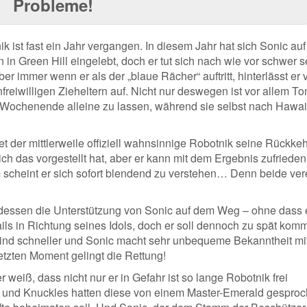
Probleme!
ist fast ein Jahr vergangen. In diesem Jahr hat sich Sonic auf
 in Green Hill eingelebt, doch er tut sich nach wie vor schwer s
er immer wenn er als der „blaue Rächer“ auftritt, hinterlässt er 
nfreiwilligen Zieheltern auf. Nicht nur deswegen ist vor allem T
s Wochenende alleine zu lassen, während sie selbst nach Hawai
t der mittlerweile offiziell wahnsinnige Robotnik seine Rückkeh
sich das vorgestellt hat, aber er kann mit dem Ergebnis zufrieden
m scheint er sich sofort blendend zu verstehen… Denn beide ver
rdessen die Unterstützung von Sonic auf dem Weg – ohne dass 
ils in Richtung seines Idols, doch er soll dennoch zu spät kom
nd schneller und Sonic macht sehr unbequeme Bekanntheit mi
etzten Moment gelingt die Rettung!
 weiß, dass nicht nur er in Gefahr ist so lange Robotnik frei
m und Knuckles hatten diese von einem Master-Emerald gesproc