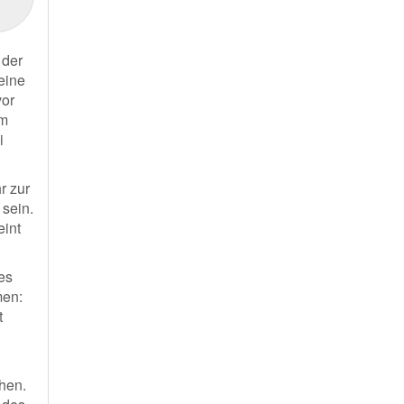
 der
eine
vor
om
i
r zur
 sein.
eint
es
men:
t
hen.