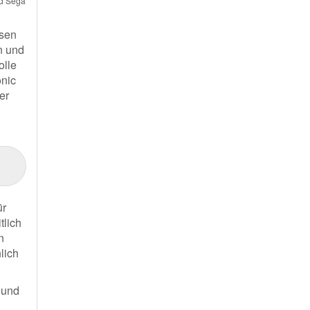
nd Sega
isen
n und
olle
onic
er
ür
tlich
n
lich
 und