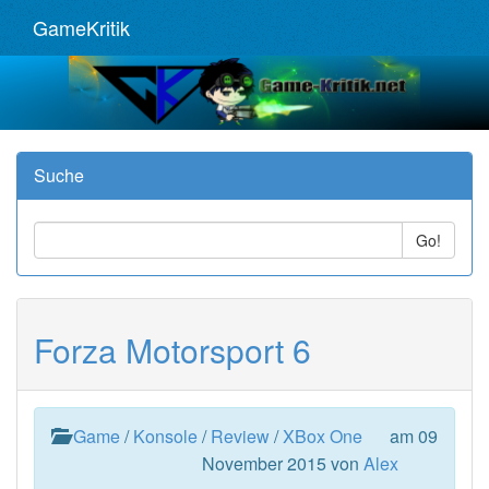
GameKritik
Suche
Go!
Forza Motorsport 6
Game
/
Konsole
/
Review
/
XBox One
am 09
November 2015 von
Alex