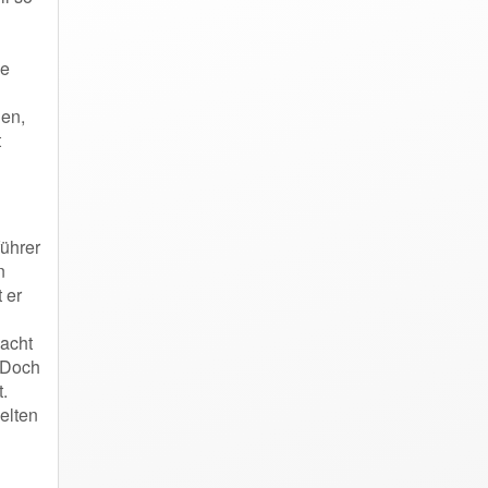
ie
en,
t
führer
n
 er
macht
 Doch
.
elten