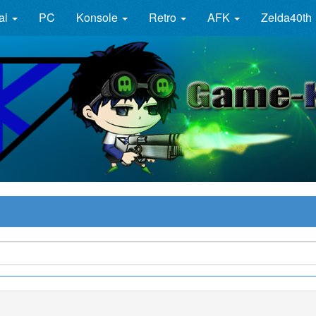
al
PC
Konsole
Retro
AFK
Zelda40th