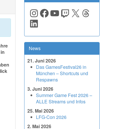
Instagram
Facebook
YouTube
Twitch
X
Threads
LinkedIn
ahre
News
 in
21. Juni 2026
haben
Das GamesFestival26 in
lick
München – Shortcuts und
Respawns
3. Juni 2026
Summer Game Fest 2026 –
ALLE Streams und Infos
25. Mai 2026
LFG-Con 2026
2. Mai 2026