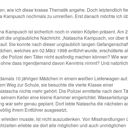
gen, wie ich diese krasse Thematik angehe. Doch letztendlich fie
ha Kampusch nochmals zu umreißen. Erst danach möchte ich ü
a Kampusch ist sicherlich noch in vielen Köpfen präsent. Am 2
elt die unglaubliche Nachricht: „Natascha Kampusch, vor über 
 auf. Sie konnte nach dieser unglaublich langen Gefangenschaf
dchen, welches am 02.März 1998 entführt wurde, erschütterte al
 die Polizei den Täter nicht ausfindig machen können? Wie war
, ohne dass irgendjemand davon Kenntnis nimmt? Und natürlich
em damals 10 jährigen Mädchen in einem weißen Lieferwagen auf.
 Weg zur Schule, sie besuchte die vierte Klasse einer
tascha nichts mehr gehört. Die Polizei ermittelte nach dem Tä
in seinem Keller eine kleine Kammer eingerichtet. Wasserleitung
g war sehr genau geplant. Dort lebte Natascha die nächsten a
öllig ihrem Entführer ausgesetzt.
 erleiden musste, ist nicht auszudenken. Von Misshandlungen 
zeiten erlebte sie dort alle möglichen und auch unmöglichen