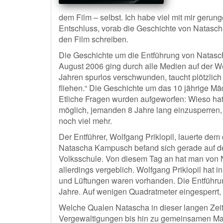
dem Film – selbst. Ich habe viel mit mir gerun
Entschluss, vorab die Geschichte von Natasc
den Film schreiben.
Die Geschichte um die Entführung von Natasch
August 2006 ging durch alle Medien auf der W
Jahren spurlos verschwunden, taucht plötzlich
fliehen.“ Die Geschichte um das 10 jährige Mä
Etliche Fragen wurden aufgeworfen: Wieso hat
möglich, jemanden 8 Jahre lang einzusperren
noch viel mehr.
Der Entführer, Wolfgang Priklopil, lauerte d
Natascha Kampusch befand sich gerade auf dem
Volksschule. Von diesem Tag an hat man von Na
allerdings vergeblich. Wolfgang Priklopil hat 
und Lüftungen waren vorhanden. Die Entführun
Jahre. Auf wenigen Quadratmeter eingesperrt, v
Welche Qualen Natascha in dieser langen Zeit
Vergewaltigungen bis hin zu gemeinsamen Mahl