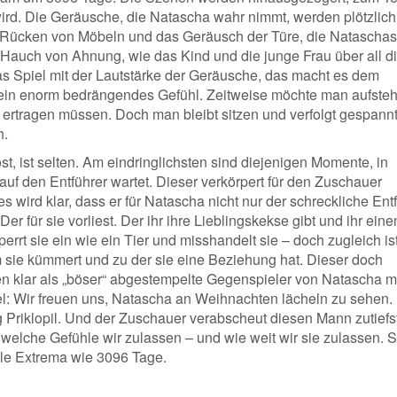
d. Die Geräusche, die Natascha wahr nimmt, werden plötzlich
s Rücken von Möbeln und das Geräusch der Türe, die Nataschas
 Hauch von Ahnung, wie das Kind und die junge Frau über all d
as Spiel mit der Lautstärke der Geräusche, das macht es dem
in enorm bedrängendes Gefühl. Zeitweise möchte man aufsteh
t ertragen müssen. Doch man bleibt sitzen und verfolgt gespann
h.
st, ist selten. Am eindringlichsten sind diejenigen Momente, in
 auf den Entführer wartet. Dieser verkörpert für den Zuschauer
 wird klar, dass er für Natascha nicht nur der schreckliche Ent
 Der für sie vorliest. Der ihr ihre Lieblingskekse gibt und ihr eine
perrt sie ein wie ein Tier und misshandelt sie – doch zugleich ist
m sie kümmert und zu der sie eine Beziehung hat. Dieser doch
men klar als „böser“ abgestempelte Gegenspieler von Natascha 
: Wir freuen uns, Natascha an Weihnachten lächeln zu sehen.
 Priklopil. Und der Zuschauer verabscheut diesen Mann zutiefst
 welche Gefühle wir zulassen – und wie weit wir sie zulassen. S
ale Extrema wie 3096 Tage.