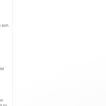
 sich
ist
en
il so