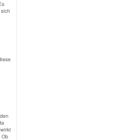
Es
 sich
diese
rden
da
wirkt
. Ob