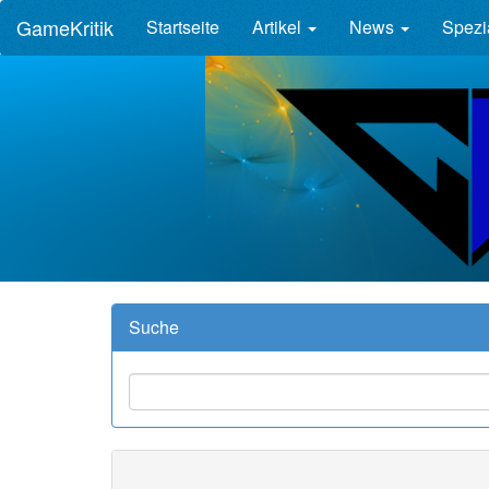
GameKritik
Startseite
Artikel
News
Spezi
Suche