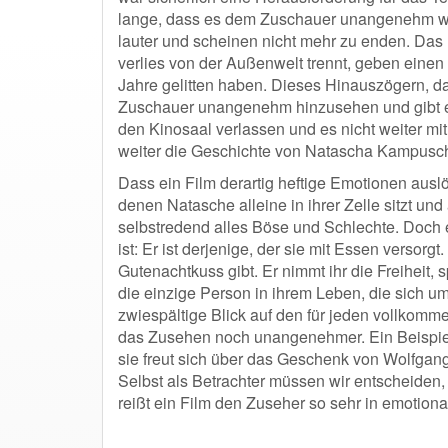
lange, dass es dem Zuschauer unangenehm wir
lauter und scheinen nicht mehr zu enden. Da
verlies von der Außenwelt trennt, geben einen
Jahre gelitten haben. Dieses Hinauszögern, d
Zuschauer unangenehm hinzusehen und gibt e
den Kinosaal verlassen und es nicht weiter mi
weiter die Geschichte von Natascha Kampusc
Dass ein Film derartig heftige Emotionen auslö
denen Natasche alleine in ihrer Zelle sitzt und
selbstredend alles Böse und Schlechte. Doch es
ist: Er ist derjenige, der sie mit Essen versorgt.
Gutenachtkuss gibt. Er nimmt ihr die Freiheit, s
die einzige Person in ihrem Leben, die sich u
zwiespältige Blick auf den für jeden vollkom
das Zusehen noch unangenehmer. Ein Beispiel
sie freut sich über das Geschenk von Wolfgang
Selbst als Betrachter müssen wir entscheiden,
reißt ein Film den Zuseher so sehr in emotion