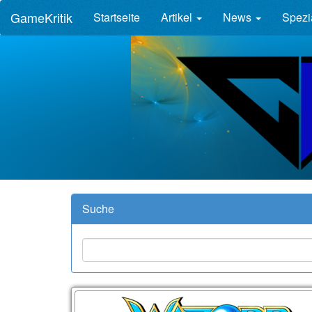
GameKritik
Startseite
Artikel
News
Spezi
Suche