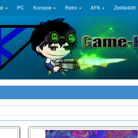
al
PC
Konsole
Retro
AFK
Zelda40th