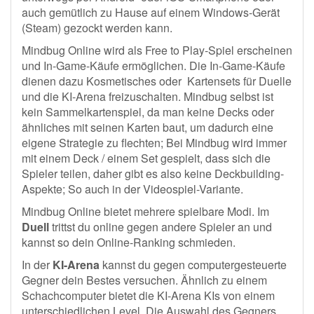
auch gemütlich zu Hause auf einem Windows-Gerät
(Steam) gezockt werden kann.
Mindbug Online wird als Free to Play-Spiel erscheinen
und In-Game-Käufe ermöglichen. Die In-Game-Käufe
dienen dazu Kosmetisches oder Kartensets für Duelle
und die KI-Arena freizuschalten. Mindbug selbst ist
kein Sammelkartenspiel, da man keine Decks oder
ähnliches mit seinen Karten baut, um dadurch eine
eigene Strategie zu flechten; Bei Mindbug wird immer
mit einem Deck / einem Set gespielt, dass sich die
Spieler teilen, daher gibt es also keine Deckbuilding-
Aspekte; So auch in der Videospiel-Variante.
Mindbug Online bietet mehrere spielbare Modi. Im
Duell
trittst du online gegen andere Spieler an und
kannst so dein Online-Ranking schmieden.
In der
KI-Arena
kannst du gegen computergesteuerte
Gegner dein Bestes versuchen. Ähnlich zu einem
Schachcomputer bietet die KI-Arena KIs von einem
unterschiedlichen Level. Die Auswahl des Gegners