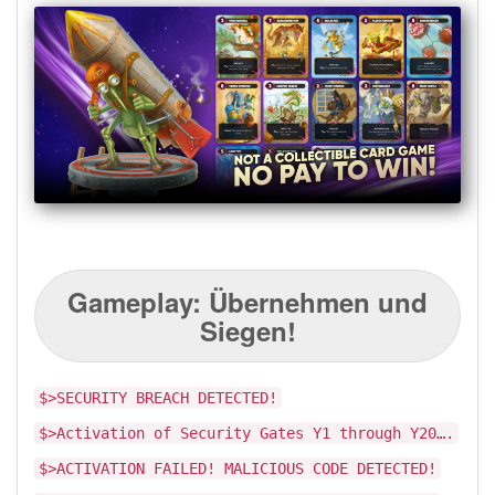
Gameplay: Übernehmen und
Siegen!
$>SECURITY BREACH DETECTED!
$>Activation of Security Gates Y1 through Y20….
$>ACTIVATION FAILED! MALICIOUS CODE DETECTED!