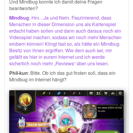
Und Mindbug konnte ich damit deine Fragen
beantworten?
Mindbug
: Hm…Ja und Nein. Faszinierend, dass
Menschen in dieser Dimension uns als Kartenspiel
erdacht haben sollen und dann auch daraus noch ein
Videospiel machen, sodass wir noch mehr Menschen
erobern können! Klingt fast so, als hätte ein Mindbug
Besitz von ihnen ergriffen. Wie dem auch sei, mir
gefällt es hier in eurem Internet und ich werde
sicherlich noch mehr „Reviews“ über uns lesen.
Phil-kun
: Bitte. Ob ich das gut finden soll, dass ein
Mindbug im Internet hängt?