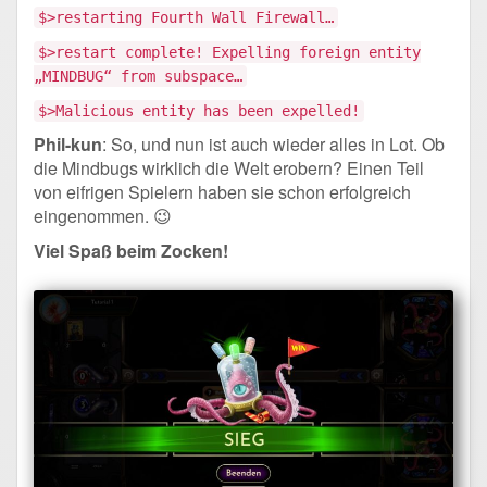
$>restarting Fourth Wall Firewall…
$>restart complete! Expelling foreign entity
„MINDBUG“ from subspace…
$>Malicious entity has been expelled!
Phil-kun
: So, und nun ist auch wieder alles in Lot. Ob
die Mindbugs wirklich die Welt erobern? Einen Teil
von eifrigen Spielern haben sie schon erfolgreich
eingenommen. 😉
Viel Spaß beim Zocken!