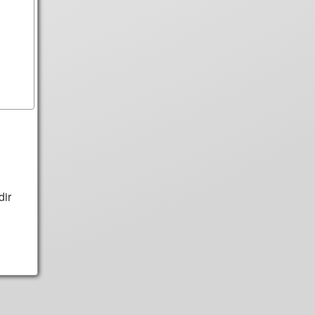
n
dir