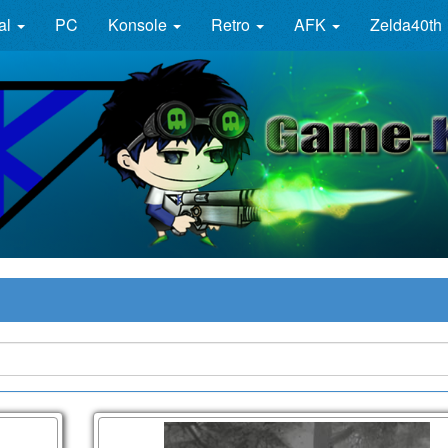
al
PC
Konsole
Retro
AFK
Zelda40th