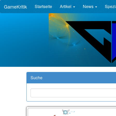
GameKritik
Startseite
Artikel
News
Spezi
Suche