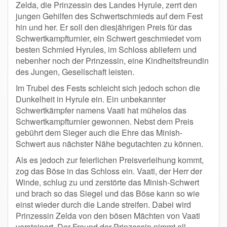
Zelda, die Prinzessin des Landes Hyrule, zerrt den
jungen Gehilfen des Schwertschmieds auf dem Fest
hin und her. Er soll den diesjährigen Preis für das
Schwertkampfturnier, ein Schwert geschmiedet vom
besten Schmied Hyrules, im Schloss abliefern und
nebenher noch der Prinzessin, eine Kindheitsfreundin
des Jungen, Gesellschaft leisten.
Im Trubel des Fests schleicht sich jedoch schon die
Dunkelheit in Hyrule ein. Ein unbekannter
Schwertkämpfer namens Vaati hat mühelos das
Schwertkampfturnier gewonnen. Nebst dem Preis
gebührt dem Sieger auch die Ehre das Minish-
Schwert aus nächster Nähe begutachten zu können.
Als es jedoch zur feierlichen Preisverleihung kommt,
zog das Böse in das Schloss ein. Vaati, der Herr der
Winde, schlug zu und zerstörte das Minish-Schwert
und brach so das Siegel und das Böse kann so wie
einst wieder durch die Lande streifen. Dabei wird
Prinzessin Zelda von den bösen Mächten von Vaati
versteinert. Der Freund der Prinzessin nimmt all