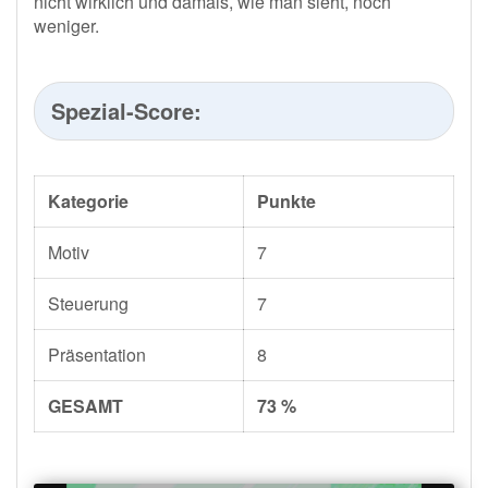
nicht wirklich und damals, wie man sieht, noch
weniger.
Spezial-Score:
Kategorie
Punkte
Motiv
7
Steuerung
7
Präsentation
8
GESAMT
73 %