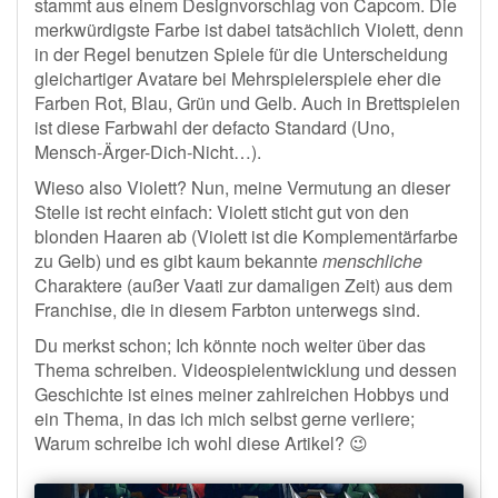
stammt aus einem Designvorschlag von Capcom. Die
merkwürdigste Farbe ist dabei tatsächlich Violett, denn
in der Regel benutzen Spiele für die Unterscheidung
gleichartiger Avatare bei Mehrspielerspiele eher die
Farben Rot, Blau, Grün und Gelb. Auch in Brettspielen
ist diese Farbwahl der defacto Standard (Uno,
Mensch-Ärger-Dich-Nicht…).
Wieso also Violett? Nun, meine Vermutung an dieser
Stelle ist recht einfach: Violett sticht gut von den
blonden Haaren ab (Violett ist die Komplementärfarbe
zu Gelb) und es gibt kaum bekannte
menschliche
Charaktere (außer Vaati zur damaligen Zeit) aus dem
Franchise, die in diesem Farbton unterwegs sind.
Du merkst schon; Ich könnte noch weiter über das
Thema schreiben. Videospielentwicklung und dessen
Geschichte ist eines meiner zahlreichen Hobbys und
ein Thema, in das ich mich selbst gerne verliere;
Warum schreibe ich wohl diese Artikel? 😉