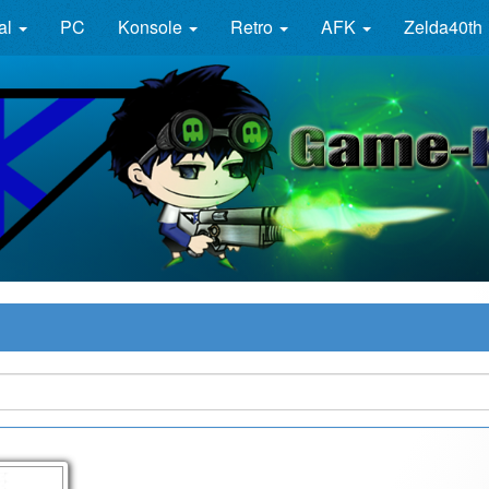
al
PC
Konsole
Retro
AFK
Zelda40th