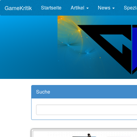
GameKritik
Startseite
Artikel
News
Spezi
Suche