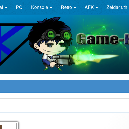
al
PC
Konsole
Retro
AFK
Zelda40th