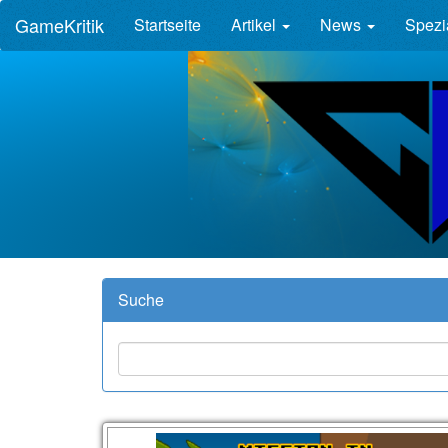
GameKritik
Startseite
Artikel
News
Spezi
Suche