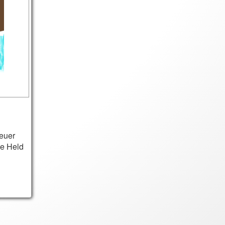
euer
ge Held