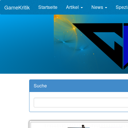
GameKritik
Startseite
Artikel
News
Spezi
Suche