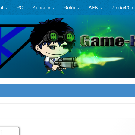
al
PC
Konsole
Retro
AFK
Zelda40th