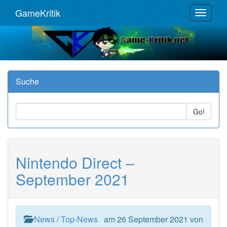
GameKritik
Toggle
navigat
Suche
Go!
Nintendo Direct –
September 2021
News
/
Top-News
am 26 September 2021 von