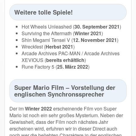
Weitere tolle Spiele!
Hot Wheels Unleashed (
30. September 2021
)
Surviving the Aftermath (
Winter 2021
)
Shin Megami Tensei V (
12. November 2021
)
Wreckfest (
Herbst 2021
)
Arcade Archives PAC-MAN / Arcade Archives
XEVIOUS (
bereits erhältlich
)
Rune Factory 5 (
25. März 2022
)
Super Mario Film – Vorstellung der
englischen Synchronssprecher
Der im
Winter 2022
erscheinende Film von Super
Mario ist noch ein sehr großes Mysterium. Neben der
Gewissheit, dass der Film noch nächstes Jahr
erscheinen wird, erfuhren wir in dieser Direct auch
noch wer die beliebten Charaktere in der englischen