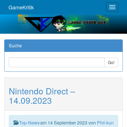
GameKritik
Toggle
navigat
Suche
Go!
Nintendo Direct –
14.09.2023
Top-News
am 14 September 2023 von
Phil-kun