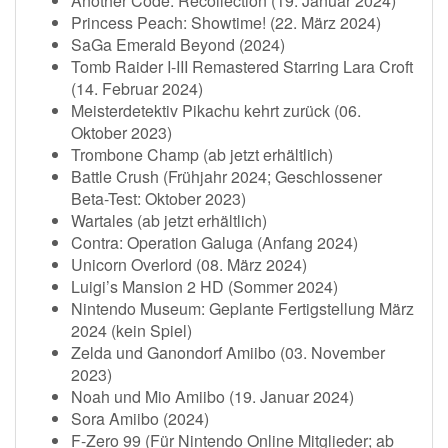
Another Code: Recollection (19. Januar 2024)
Princess Peach: Showtime! (22. März 2024)
SaGa Emerald Beyond (2024)
Tomb Raider I-III Remastered Starring Lara Croft
(14. Februar 2024)
Meisterdetektiv Pikachu kehrt zurück (06.
Oktober 2023)
Trombone Champ (ab jetzt erhältlich)
Battle Crush (Frühjahr 2024; Geschlossener
Beta-Test: Oktober 2023)
Wartales (ab jetzt erhältlich)
Contra: Operation Galuga (Anfang 2024)
Unicorn Overlord (08. März 2024)
Luigi’s Mansion 2 HD (Sommer 2024)
Nintendo Museum: Geplante Fertigstellung März
2024 (kein Spiel)
Zelda und Ganondorf Amiibo (03. November
2023)
Noah und Mio Amiibo (19. Januar 2024)
Sora Amiibo (2024)
F-Zero 99 (Für Nintendo Online Mitglieder; ab