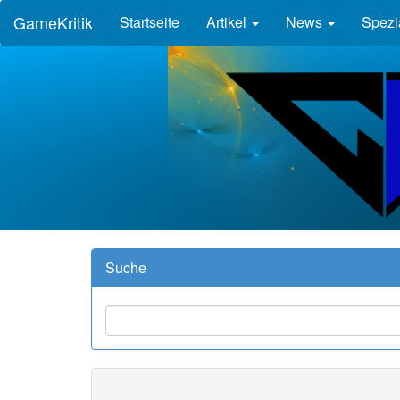
GameKritik
Startseite
Artikel
News
Spezi
Suche