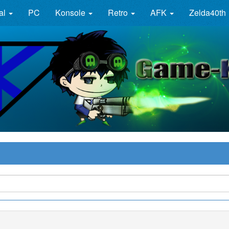
al
PC
Konsole
Retro
AFK
Zelda40th