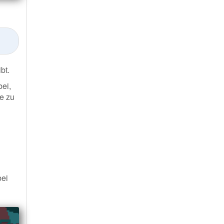
bt.
bei,
e zu
bei