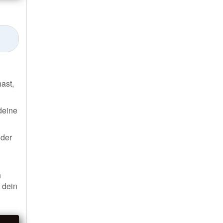
ast,
deine
oder
n
 dein