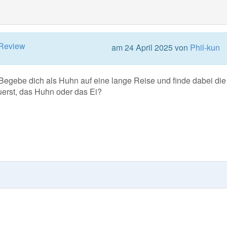
Review
am 24 April 2025 von
Phil-kun
Begebe dich als Huhn auf eine lange Reise und finde dabei die
uerst, das Huhn oder das Ei?