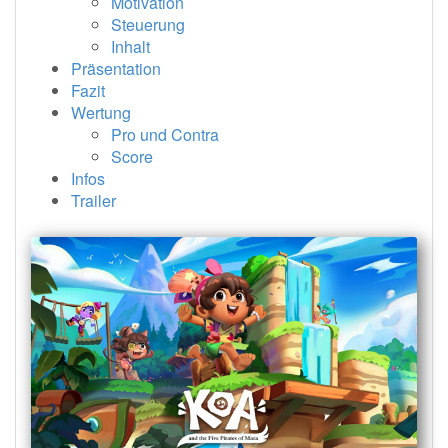
Motivation
Steuerung
Inhalt
Präsentation
Fazit
Wertung
Pro und Contra
Score
Infos
Trailer