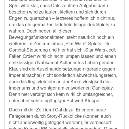
Spiel wird klar, dass Cals zentrale Aufgabe darin
bestehen wird zu laufen, klettern und sich durch
Engen zu quetschen – letzteres hoffentlich nicht nur,
um das einigermaßen ladefreie Image des Spiels zu
wahren. Doch neben all diesen
Bewegungsfunktionalitäten, steht natürlich noch ein
weiteres im Zentrum eines „Star Wars“-Spiels: Die
Combat-Steuerung und hier hat sich „Star Wars Jedi:
Fallen Order“ wirklich nicht lumpen lassen und einen
erstklassigen Nahkampf-Actioner ins Leben gerufen.
Klar, sind die Auseinandersetzungen (gerade gegen
Imperialmächte) nicht sonderlich abwechslungsreich,
aber das liegt vielmehr an der Kreativlosigkeit des
Imperiums und weniger am entworfenen Gameplay.
Denn hier verbirgt sich kein wirklich umfangreicher,
dafür aber sehr eingängiger Schwert-Klopper.
Doch mit der Zeit lernt Cal dazu. Er erlernt neue
Fähigkeiten durch Story-Rückblicke (können auch
nicht anderweitig getriggert werden), er verbessert
seinen Kumpel BB (ebenfalls storygebunden). Dieser