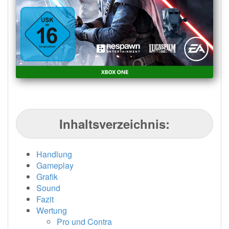
Inhaltsverzeichnis:
Handlung
Gameplay
Grafik
Sound
Fazit
Wertung
Pro und Contra