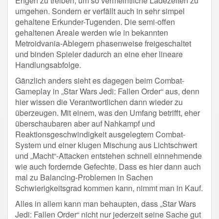
Engen zu treiben, um so vermeintliche Ladezeiten zu
umgehen. Sondern er verfällt auch in sehr simpel
gehaltene Erkunder-Tugenden. Die semi-offen
gehaltenen Areale werden wie in bekannten
Metroidvania-Ablegern phasenweise freigeschaltet
und binden Spieler dadurch an eine eher lineare
Handlungsabfolge.
Gänzlich anders sieht es dagegen beim Combat-
Gameplay in „Star Wars Jedi: Fallen Order“ aus, denn
hier wissen die Verantwortlichen dann wieder zu
überzeugen. Mit einem, was den Umfang betrifft, eher
überschaubaren aber auf Nahkampf und
Reaktionsgeschwindigkeit ausgelegtem Combat-
System und einer klugen Mischung aus Lichtschwert
und „Macht“-Attacken entstehen schnell einnehmende
wie auch fordernde Gefechte. Dass es hier dann auch
mal zu Balancing-Problemen in Sachen
Schwierigkeitsgrad kommen kann, nimmt man in Kauf.
Alles in allem kann man behaupten, dass „Star Wars
Jedi: Fallen Order“ nicht nur jederzeit seine Sache gut