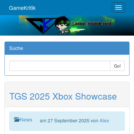
GameKritik
Toggle
navigat
Suche
Go!
TGS 2025 Xbox Showcase
News
am 27 September 2025 von
Alex