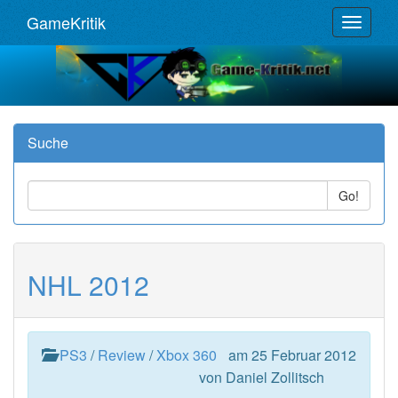
GameKritik
Toggle
navigat
Suche
Go!
NHL 2012
PS3
/
Review
/
Xbox 360
am 25 Februar 2012
von Daniel Zollitsch