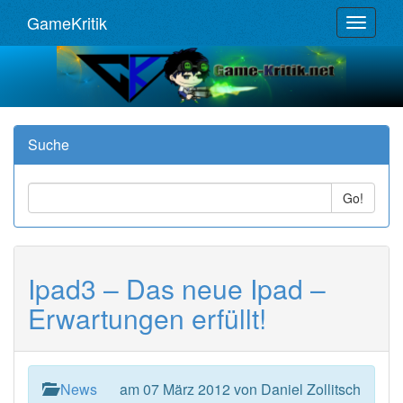
GameKritik
Toggle
navigat
Suche
Go!
Ipad3 – Das neue Ipad –
Erwartungen erfüllt!
News
am 07 März 2012 von Daniel Zollitsch