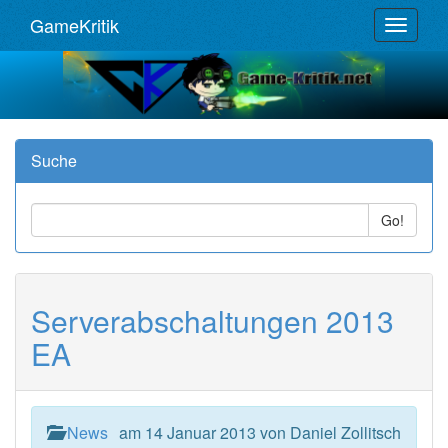
GameKritik
Toggle
navigat
Suche
Go!
Serverabschaltungen 2013
EA
News
am 14 Januar 2013 von Daniel Zollitsch