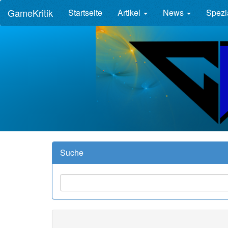
GameKritik
Startseite
Artikel
News
Spezi
Suche