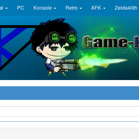
al
PC
Konsole
Retro
AFK
Zelda40th