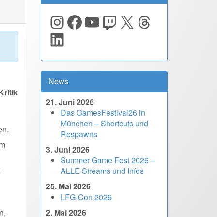
Instagram
Facebook
YouTube
Twitch
X
Threads
LinkedIn
News
ritik
21. Juni 2026
Das GamesFestival26 in
München – Shortcuts und
en.
Respawns
em
3. Juni 2026
Summer Game Fest 2026 –
d
ALLE Streams und Infos
25. Mai 2026
LFG-Con 2026
n,
2. Mai 2026