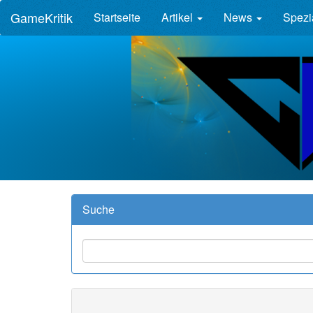
GameKritik
Startseite
Artikel
News
Spezi
Suche