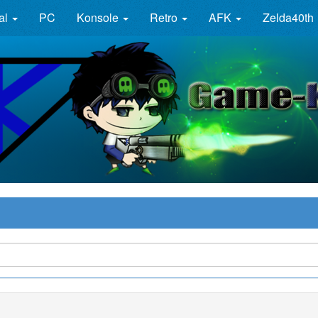
al
PC
Konsole
Retro
AFK
Zelda40th