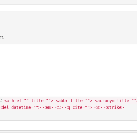
t.
s:
<a href="" title=""> <abbr title=""> <acronym title=""
<del datetime=""> <em> <i> <q cite=""> <s> <strike>