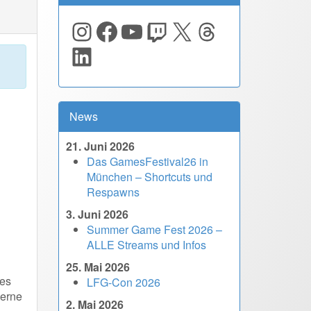
Instagram
Facebook
YouTube
Twitch
X
Threads
LinkedIn
News
21. Juni 2026
Das GamesFestival26 in
München – Shortcuts und
Respawns
3. Juni 2026
Summer Game Fest 2026 –
ALLE Streams und Infos
25. Mai 2026
tes
LFG-Con 2026
gerne
2. Mai 2026