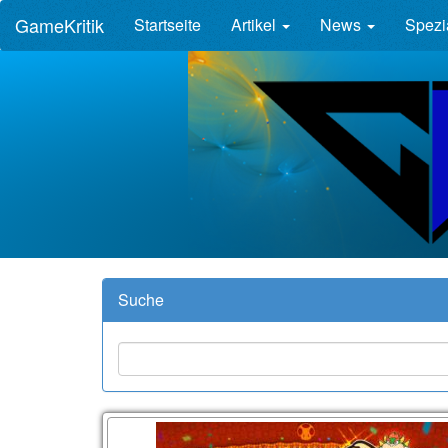
GameKritik
Startseite
Artikel
News
Spezi
Suche