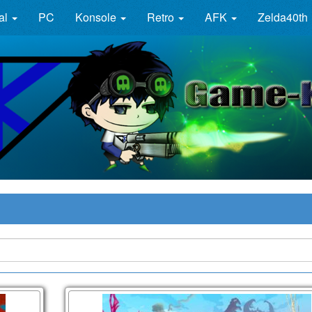
al
PC
Konsole
Retro
AFK
Zelda40th