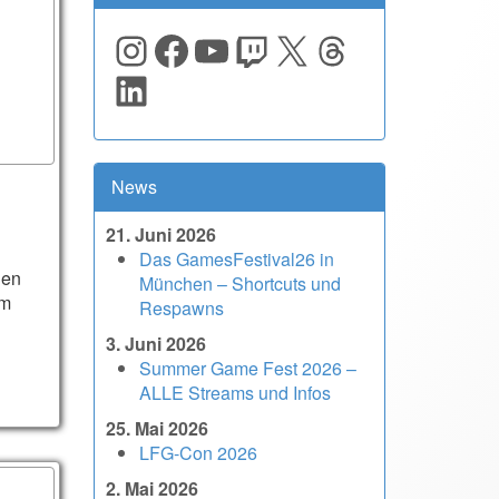
Instagram
Facebook
YouTube
Twitch
X
Threads
LinkedIn
News
21. Juni 2026
Das GamesFestival26 in
hen
München – Shortcuts und
em
Respawns
3. Juni 2026
Summer Game Fest 2026 –
ALLE Streams und Infos
25. Mai 2026
LFG-Con 2026
2. Mai 2026