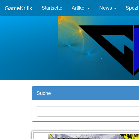
GameKritik
Startseite
Artikel
News
Spezi
Suche