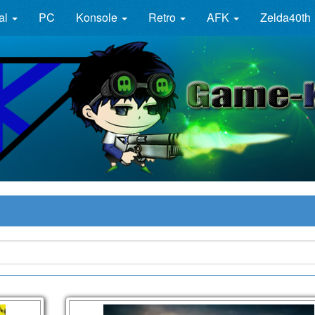
al
PC
Konsole
Retro
AFK
Zelda40th