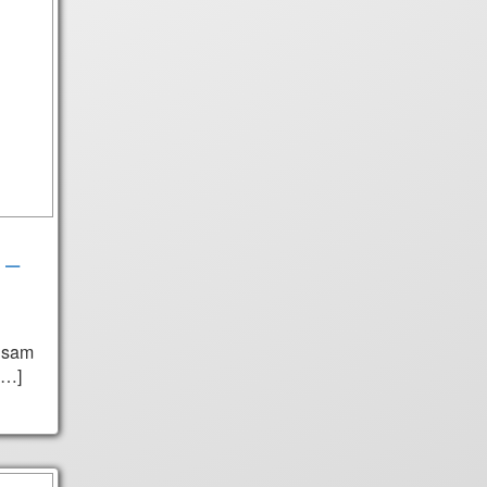
 –
gsam
[…]